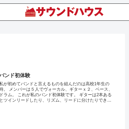
バンド初体験
私が初めてバンドと言えるものを組んだのは高校1年生の
時。 メンバーは５人でヴォーカル、ギターｘ２、ベース、
ドラム。 これが私のバンド初体験です。 ギターは2本ある
とツインリードしたり、リズム、リードに分けたりできる
ので表現の幅が広がって良か...