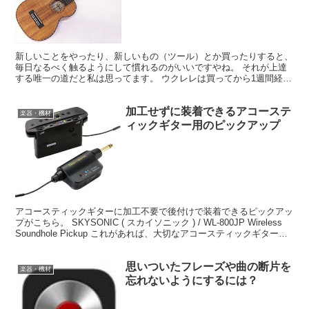
新しいことをやったり、新しいもの（ツール）とか買ったりすると、
毎日なるべく触るようにして慣れるのがいいですやね。 それが上達
する唯一の道だと私は思ってます。 ウクレレは買ってから1週間経ち
ましたが、まだ何も見ないで1曲も弾けません^^; コ...
加工せずに装着できるアコーステ
楽器・機材
ィックギター用のピックアップ
アコースティックギターに加工不要で後付けで装着できるピックアッ
プがこちら。 SKYSONIC ( スカイソニック ) / WL-800JP Wireless
Soundhole Pickup これがあれば、大切なアコースティックギターに
穴あ...
思いついたフレーズや曲の断片を
楽器・機材
忘れないようにするには？