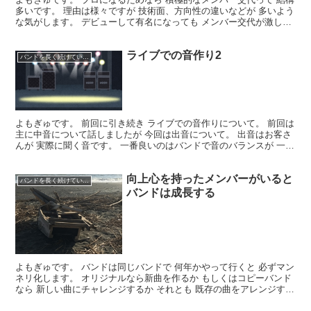
多いです。 理由は様々ですが 技術面、方向性の違いなどが 多いよう
な気がします。 デビューして有名になっても メンバー交代が激しい
バンドとか 多々ありますよね。 アマチュアで...
ライブでの音作り2
バンドを長く続けていくコツ
よもぎゅです。 前回に引き続き ライブでの音作りについて。 前回は
主に中音について話しましたが 今回は出音について。 出音はお客さ
んが 実際に聞く音です。 一番良いのはバンドで音のバランスが 一番
よく分かる人間がステージに降りて モニターか...
向上心を持ったメンバーがいると
バンドを長く続けていくコツ
バンドは成長する
よもぎゅです。 バンドは同じバンドで 何年かやって行くと 必ずマン
ネリ化します。 オリジナルなら新曲を作るか もしくはコピーバンド
なら 新しい曲にチャレンジするか それとも 既存の曲をアレンジする
か。 いずれにしても変化が必要です。 ただ、...