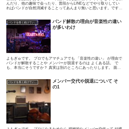
んだり、他の趣味で会ったり、普段からLINEなどでやり取りしてい
ればバンドが自然消滅することってあんまり無いと思います。です
が、バンドメンバーの繋がりが「音楽のみ」だった場合はど...
バンド解散の理由が音楽性の違い
バンドを長く続けていくコツ
が多いわけ
よもぎゅです。 プロでもアマチュアでも 「音楽性の違い」 が理由で
バンドが解散することや メンバーが脱退するのは よくある話。 で
も、本当にそうですか？ 真実は別のところにあったりします。 面倒
だから… なんとなくカッコがつくから… 「音楽...
メンバー交代や脱退について そ
バンドを長く続けていくコツ
の1
よもぎゅです。 プロになるためなら 積極的なメンバー交代って 結構