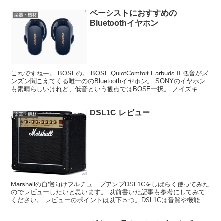
ベーシストにおすすめの
楽器・機材
Bluetoothイヤホン
これですねー。 BOSEの。 BOSE QuietComfort Earbuds II 低音がズ
ンズン聞こえてくる唯一ののBluetoothイヤホン。 SONYのイヤホン
も素晴らしいけれど、低音という観点ではBOSE一択。 ノイズキャ
ンセリ...
DSL1C レビュー
楽器・機材
Marshallの自宅向けフルチューブアンプDSL1Cをしばらく使ってみた
のでレビューしたいと思います。 以前書いた記事も参考にしてみて
ください。 レビューのポイントは以下５つ。DSL1Cは音質や機能に
関しては申し分ないと感じていたので、自...