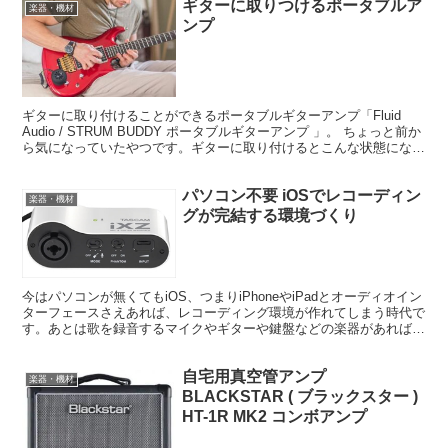
ギターに取りつけるポータブルア
楽器・機材
ンプ
ギターに取り付けることができるポータブルギターアンプ「Fluid
Audio / STRUM BUDDY ポータブルギターアンプ 」。 ちょっと前か
ら気になっていたやつです。ギターに取り付けるとこんな状態になり
ます。 ギターに吸盤で付けるの...
パソコン不要 iOSでレコーディン
楽器・機材
グが完結する環境づくり
今はパソコンが無くてもiOS、つまりiPhoneやiPadとオーディオイン
ターフェースさえあれば、レコーディング環境が作れてしまう時代で
す。あとは歌を録音するマイクやギターや鍵盤などの楽器があればい
いでしょう。 ああ、いい時代！ わざわざデ...
自宅用真空管アンプ
楽器・機材
BLACKSTAR ( ブラックスター )
HT-1R MK2 コンボアンプ