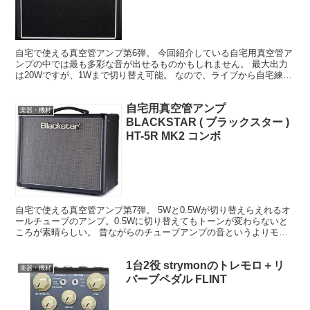
自宅で使える真空管アンプ第6弾。 今回紹介している自宅用真空管ア
ンプの中では最も多彩な音が出せるものかもしれません。 最大出力
は20Wですが、1Wまで切り替え可能。 なので、ライブから自宅練習
までこのアンプ1台で事足りてしまいます。 とにか...
自宅用真空管アンプ
楽器・機材
BLACKSTAR ( ブラックスター )
HT-5R MK2 コンボ
自宅で使える真空管アンプ第7弾。 5Wと0.5Wが切り替えらえれるオ
ールチューブのアンプ。0.5Wに切り替えてもトーンが変わらないと
ころが素晴らしい。 昔ながらのチューブアンプの音というよりモダ
ンな印象。 スタジオで5W、自宅では0.5Wと...
1台2役 strymonのトレモロ＋リ
楽器・機材
バーブペダル FLINT