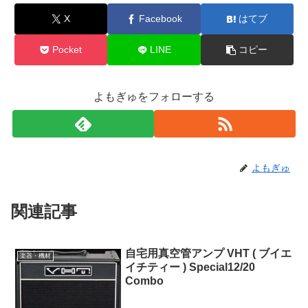
X
Facebook
はてブ
Pocket
LINE
コピー
よもぎゅをフォローする
よもぎゅ
関連記事
自宅用真空管アンプ VHT ( ブイエ
楽器・機材
イチティー ) Special12/20
Combo