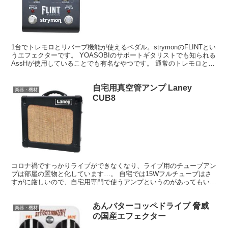
1台でトレモロとリバーブ機能が使えるペダル。strymonのFLINTとい
うエフェクターです。 YOASOBIのサポートギタリストでも知られる
AssHが使用していることでも有名なやつです。 通常のトレモロとリ
バーブを揃えるより高価になるかも...
自宅用真空管アンプ Laney
楽器・機材
CUB8
コロナ禍ですっかりライブができなくなり、ライブ用のチューブアン
プは部屋の置物と化しています…。 自宅では15Wフルチューブはさ
すがに厳しいので、自宅用専門で使うアンプというのがあってもいい
んじゃないか？ ってことで、何回かにわけて自宅でも使...
あんバターコッペドライブ 脅威
楽器・機材
の国産エフェクター