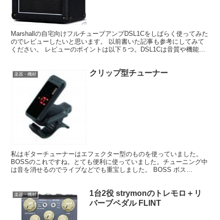
Marshallの自宅向けフルチューブアンプDSL1Cをしばらく使ってみた
のでレビューしたいと思います。 以前書いた記事も参考にしてみて
ください。 レビューのポイントは以下５つ。DSL1Cは音質や機能に
関しては申し分ないと感じていたので、自...
クリップ型チューナー
楽器・機材
私はギターチューナーはエフェクター型のものを使っていました。
BOSSのこれですね。とても便利に使っていました。チューニング中
は音を消せるのでライブなどでも重宝しました。 BOSS ボス
CHROMATIC TUNER クロマチック・チューナ...
1台2役 strymonのトレモロ＋リ
楽器・機材
バーブペダル FLINT