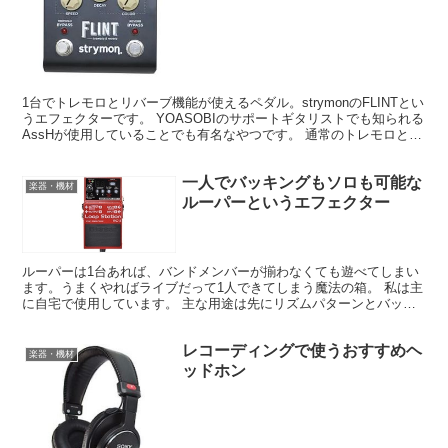
1台でトレモロとリバーブ機能が使えるペダル。strymonのFLINTとい
うエフェクターです。 YOASOBIのサポートギタリストでも知られる
AssHが使用していることでも有名なやつです。 通常のトレモロとリ
バーブを揃えるより高価になるかも...
一人でバッキングもソロも可能な
楽器・機材
ルーパーというエフェクター
ルーパーは1台あれば、バンドメンバーが揃わなくても遊べてしまい
ます。うまくやればライブだって1人できてしまう魔法の箱。 私は主
に自宅で使用しています。 主な用途は先にリズムパターンとバッキ
ングを入れておき、それに合わせてソロフレーズの練習を...
レコーディングで使うおすすめヘ
楽器・機材
ッドホン