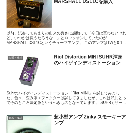
MARSHALL DSL1Cを購入
以前、試奏してあまりの出来の良さに感動して「今日は買わないけれ
ど、いつかは買うだろうな…」とロックオンしていたのが
MARSHALL DSL1Cというチューブアンプ。 このアンプは1Wと0.1W
を切り替えられる仕様。なので、自宅でも真空管マー...
Riot Distortion MINI SUHR渾身
楽器・機材
のハイゲインディストーション
Suhrのハイゲインディストーション「Riot MINI」を試してみまし
た。色々、歪み系エフェクターは試してきましたが、これは私にとっ
て今のところ決定版というべきものとなっています。 SUHR ( サー )
Riot MINI これ、ディス...
超小型アンプ Zinky スモーキーア
楽器・機材
ンプ