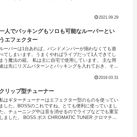
エフェク...
2021.09.29
一人でバッキングもソロも可能なルーパーとい
うエフェクター
ルーパーは1台あれば、バンドメンバーが揃わなくても遊
べてしまいます。うまくやればライブだって1人できてし
まう魔法の箱。 私は主に自宅で使用しています。 主な用
途は先にリズムパターンとバッキングを入れておき、それ
に合わせてソロフレーズの練習を...
2019.03.31
クリップ型チューナー
私はギターチューナーはエフェクター型のものを使ってい
ました。BOSSのこれですね。とても便利に使っていまし
た。チューニング中は音を消せるのでライブなどでも重宝
しました。 BOSS ボス CHROMATIC TUNER クロマチッ
ク・チューナ...