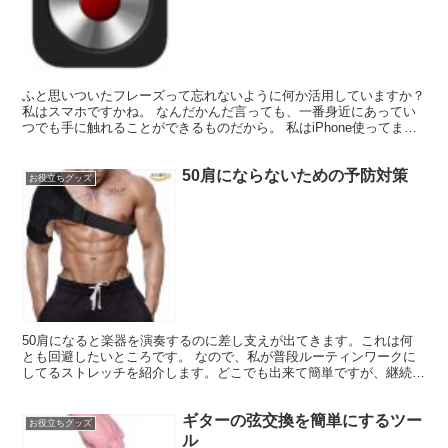
ふと思いついたフレーズって忘れないように何か活用していますか？
私はスマホですかね。 なんだかんだ言っても、一番身近にあってい
つでも手に触れることができるものだから。 私はiPhone使ってます
が、録音アプリは無料のものもたくさんあります。...
50肩にならないための予防対策
お役立ちグッズ
50肩になると楽器を演奏するのに差し支えが出てきます。これは何
とも回避したいところです。 なので、私が普段ルーティンワークに
してるストレッチを紹介します。どこでも出来て簡単ですが、継続す
ることが大切です。 まずは両腕回し 単純に前後に回すだ...
ギターの弦交換を簡単にするツー
お役立ちグッズ
ル