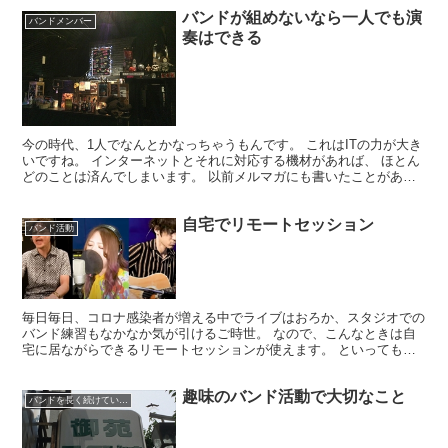
バンドが組めないなら一人でも演
バンドメンバー
奏はできる
今の時代、1人でなんとかなっちゃうもんです。 これはITの力が大き
いですね。 インターネットとそれに対応する機材があれば、 ほとん
どのことは済んでしまいます。 以前メルマガにも書いたことがある
と思いますが、 バンドってなかなか難しいもんです...
自宅でリモートセッション
バンド活動
毎日毎日、コロナ感染者が増える中でライブはおろか、スタジオでの
バンド練習もなかなか気が引けるご時世。 なので、こんなときは自
宅に居ながらできるリモートセッションが使えます。 といっても、
レイテンシ（遅延）や音質の問題はあるんですが、何も無い...
趣味のバンド活動で大切なこと
バンドを長く続けていくコツ